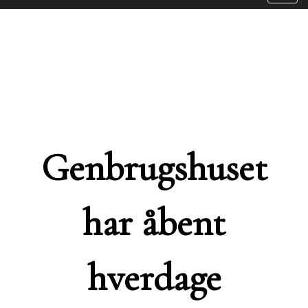
navig
Genbrugshuset
har åbent
hverdage