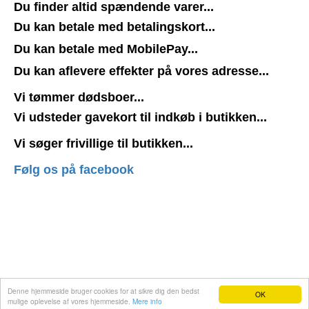
Du finder altid spændende varer...
Du kan betale med betalingskort...
Du kan betale med MobilePay...
Du kan aflevere effekter på vores adresse...
Vi tømmer dødsboer...
Vi udsteder gavekort til indkøb i butikken...
Vi søger frivillige til butikken...
Følg os på facebook
Det tages forbehold for solgte varer.
Denne hjemmeside bruger cookies for at sikre dig den bedst
OK
mulige oplevelse af vores hjemmeside.
Mere info
Hjemmeside fra e-hjemmeside.dk